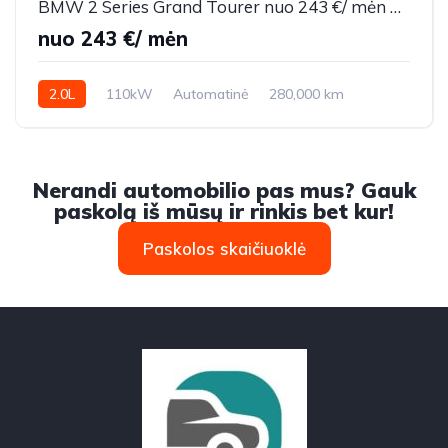
BMW 2 Series Grand Tourer nuo 243 €/ mėn Dyzelinas 2015m. Vienatūris Automatinė
nuo 243 €/ mėn
2.0L
110kW
Automatinė
280,000 km
2015m.
Nerandi automobilio pas mus? Gauk
paskolą iš mūsų ir rinkis bet kur!
Paskolos skaičiuoklė