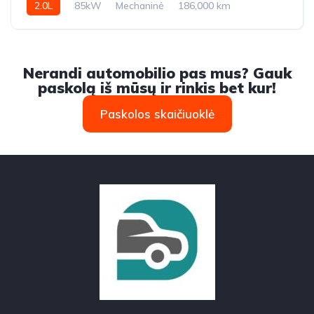
2.0L
85kW
Mechaninė
186,000 km
2011m.
Nerandi automobilio pas mus? Gauk
paskolą iš mūsų ir rinkis bet kur!
Paskolos skaičiuoklė