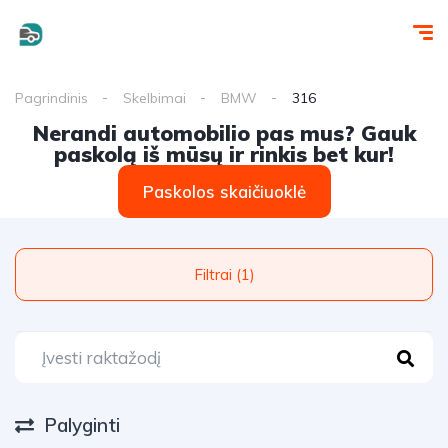
Pagrindinis
Skelbimai
BMW
316
Nerandi automobilio pas mus? Gauk
paskolą iš mūsų ir rinkis bet kur!
Paskolos skaičiuoklė
Filtrai (1)
Palyginti