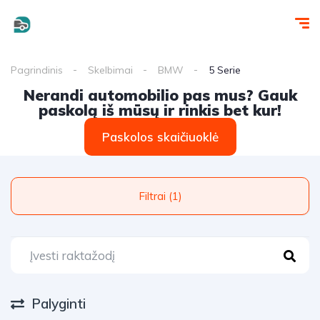
Pagrindinis
Skelbimai
BMW
5 Serie
Nerandi automobilio pas mus? Gauk
paskolą iš mūsų ir rinkis bet kur!
Paskolos skaičiuoklė
Filtrai (1)
Palyginti