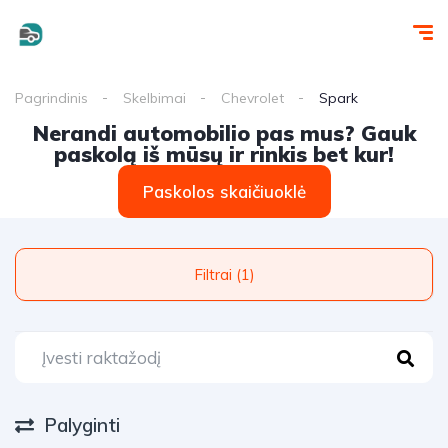
Pagrindinis
Skelbimai
Chevrolet
Spark
Nerandi automobilio pas mus? Gauk
paskolą iš mūsų ir rinkis bet kur!
Paskolos skaičiuoklė
Filtrai (1)
Palyginti