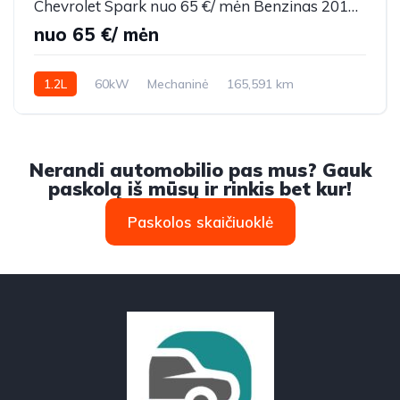
Chevrolet Spark nuo 65 €/ mėn Benzinas 2010m. Hečbekas Mechaninė
nuo 65 €/ mėn
1.2L
60kW
Mechaninė
165,591 km
2010m.
Nerandi automobilio pas mus? Gauk
paskolą iš mūsų ir rinkis bet kur!
Paskolos skaičiuoklė