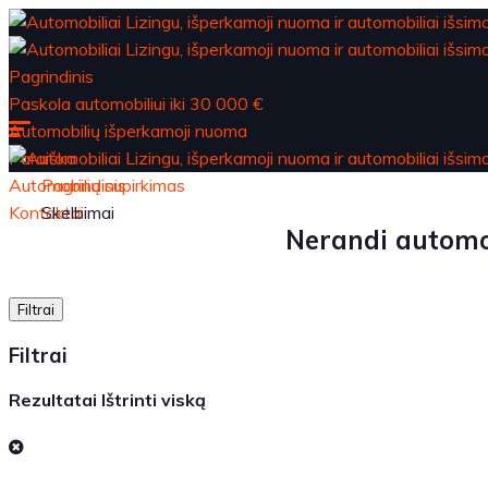
Pagrindinis
Paskola automobiliui iki 30 000 €
Automobilių išperkamoji nuoma
Paraiška
Automobilių supirkimas
Pagrindinis
Kontaktai
Skelbimai
Nerandi automob
Filtrai
Filtrai
Rezultatai
Ištrinti viską