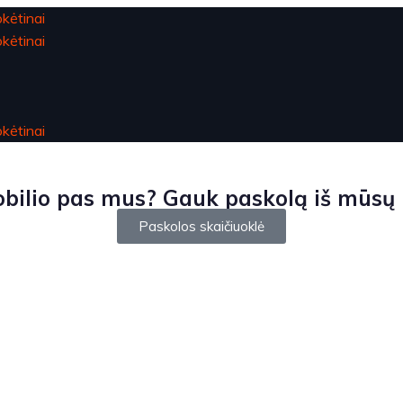
ilio pas mus? Gauk paskolą iš mūsų ir
Paskolos skaičiuoklė