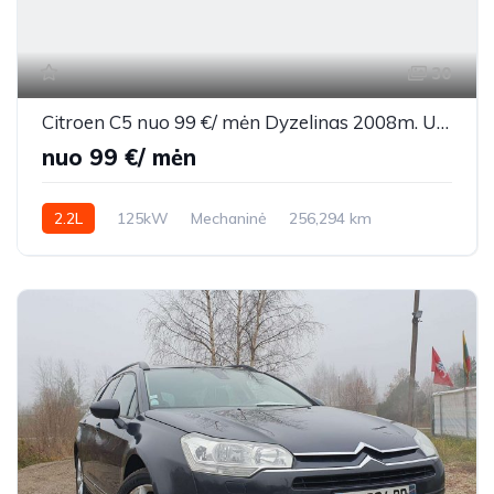
30
Citroen C5 nuo 99 €/ mėn Dyzelinas 2008m. Universalas Mechaninė
nuo 99 €/ mėn
2.2L
125kW
Mechaninė
256,294 km
2008m.