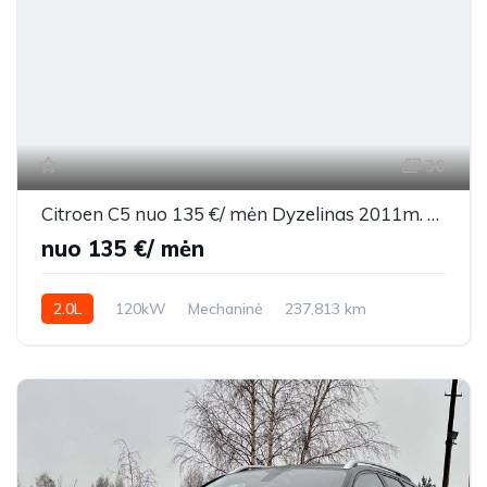
30
Citroen C5 nuo 135 €/ mėn Dyzelinas 2011m. Universalas Mechaninė
nuo 135 €/ mėn
2.0L
120kW
Mechaninė
237,813 km
2011m.