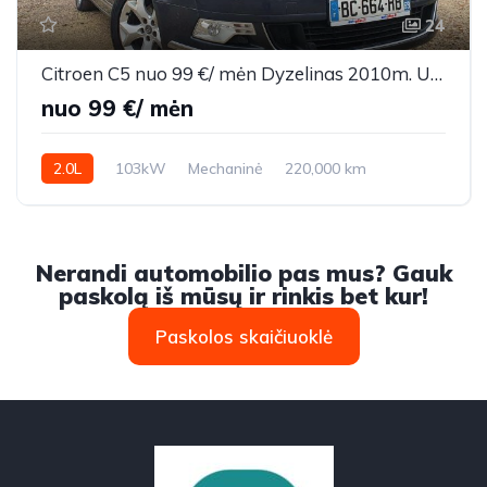
24
Citroen C5 nuo 99 €/ mėn Dyzelinas 2010m. Universalas Mechaninė
nuo 99 €/ mėn
2.0L
103kW
Mechaninė
220,000 km
2010m.
Nerandi automobilio pas mus? Gauk
paskolą iš mūsų ir rinkis bet kur!
Paskolos skaičiuoklė