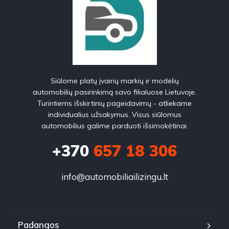
Siūlome platų įvairių markių ir modelių
automobilių pasirinkimą savo filialuose Lietuvoje.
Turintiems išskirtinių pageidavimų - atliekame
individualius užsakymus. Visus siūlomus
automobilius galime parduoti išsimokėtinai.
+370
657 18 306
info@automobiliailizingu.lt
Padangos