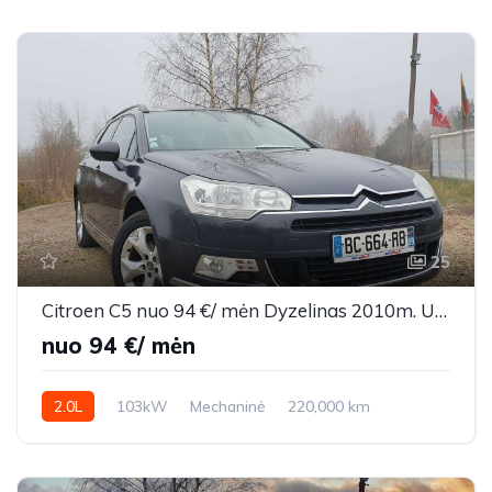
25
Citroen C5 nuo 94 €/ mėn Dyzelinas 2010m. Universalas Mechaninė
nuo 94 €/ mėn
2.0L
103kW
Mechaninė
220,000 km
2010m.