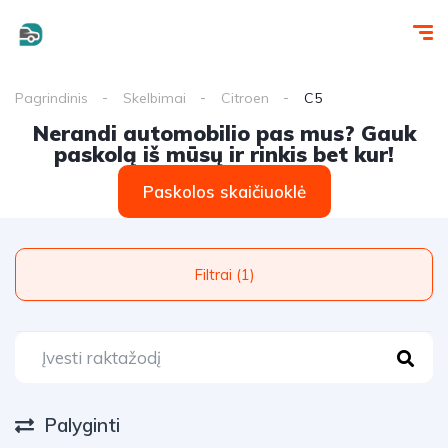
Pagrindinis
Skelbimai
Citroen
C5
Nerandi automobilio pas mus? Gauk
paskolą iš mūsų ir rinkis bet kur!
Paskolos skaičiuoklė
Filtrai (1)
Palyginti