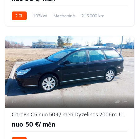
2.0L
103kW
Mechaninė
215,000 km
2010m.
14
Citroen C5 nuo 50 €/ mėn Dyzelinas 2006m. Universalas Mechaninė
nuo 50 €/ mėn