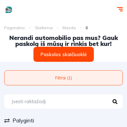
Pagrindinis
Skelbimai
Mazda
6
Nerandi automobilio pas mus? Gauk
paskolą iš mūsų ir rinkis bet kur!
Paskolos skaičiuoklė
Filtrai (1)
Palyginti