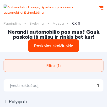
Pagrindinis
Skelbimai
Mazda
CX-9
Nerandi automobilio pas mus? Gauk
paskolą iš mūsų ir rinkis bet kur!
Paskolos skaičiuoklė
Filtrai (1)
Palyginti