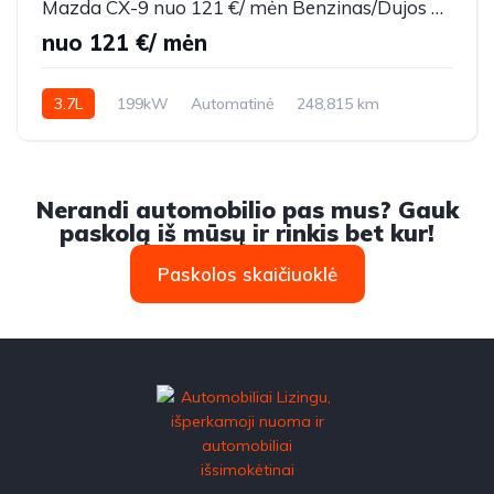
Mazda CX-9 nuo 121 €/ mėn Benzinas/Dujos 2009m. Visureigis Automatinė
nuo 121 €/ mėn
3.7L
199kW
Automatinė
248,815 km
2009m.
Nerandi automobilio pas mus? Gauk
paskolą iš mūsų ir rinkis bet kur!
Paskolos skaičiuoklė