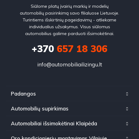
Siūlome platų įvairių markių ir modelių
automobilių pasirinkimą savo filialuose Lietuvoje.
Turintiems išskirtinių pageidavimų - atliekame
individualius užsakymus. Visus siūlomus
automobilius galime parduoti išsimokėtinai.
+370
657 18 306
info@automobiliailizingu.lt
Padangos
Automobilių supirkimas
Automobiliai išsimokėtinai Klaipėda
Oro kondicionierių montavimas Vilniuje