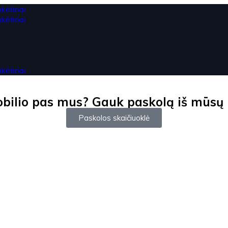
ilio pas mus? Gauk paskolą iš mūsų ir
Paskolos skaičiuoklė