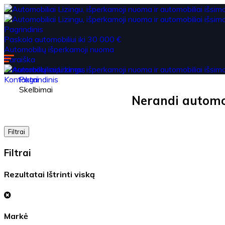
Pagrindinis
Paskola automobiliui iki 30 000 €
Automobilių išperkamoji nuoma
Paraiška
Automobilių supirkimas
Kontaktai
Pagrindinis
Skelbimai
Nerandi automob
Filtrai
Filtrai
Rezultatai
Ištrinti viską
Markė