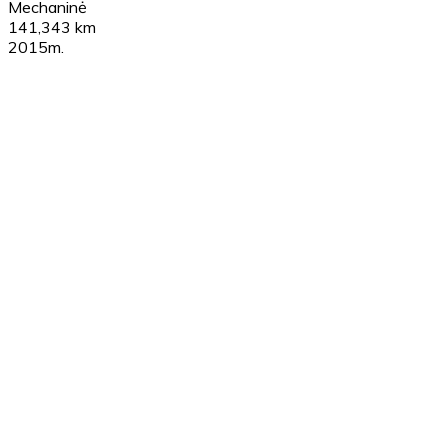
Mechaninė
141,343 km
2015m.