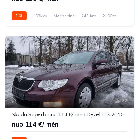
2.0L
103kW
Mechaninė
243 km
2100m.
22
Skoda Superb nuo 114 €/ mėn Dyzelinas 2010m. Universalas Automatinė
nuo 114 €/ mėn