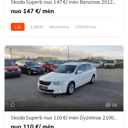
Skoda Superb nuo 147 €/ mėn Benzinas 2012m. Sedanas Mechaninė
nuo 147 €/ mėn
1.8L
118kW
Mechaninė
239,000 km
2012m.
16
Skoda Superb nuo 110 €/ mėn Dyzelinas 2100m. Universalas Mechaninė
nuo 110 €/ mėn