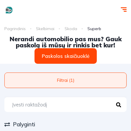
Pagrindinis
Skelbimai
Skoda
Superb
Nerandi automobilio pas mus? Gauk
paskolą iš mūsų ir rinkis bet kur!
Paskolos skaičiuoklė
Filtrai (1)
Palyginti