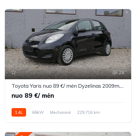
28
Toyota Yaris nuo 89 €/ mėn Dyzelinas 2009m. Hečbekas Mechaninė
nuo 89 €/ mėn
1.4L
66kW
Mechaninė
229,716 km
2009m.