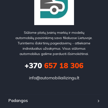
Siūlome platų įvairių markių ir modelių
automobilių pasirinkimą savo filialuose Lietuvoje.
Turintiems išskirtinių pageidavimų - atliekame
individualius užsakymus. Visus siūlomus
automobilius galime parduoti išsimokėtinai.
+370
657 18 306
info@automobiliailizingu.lt
Padangos