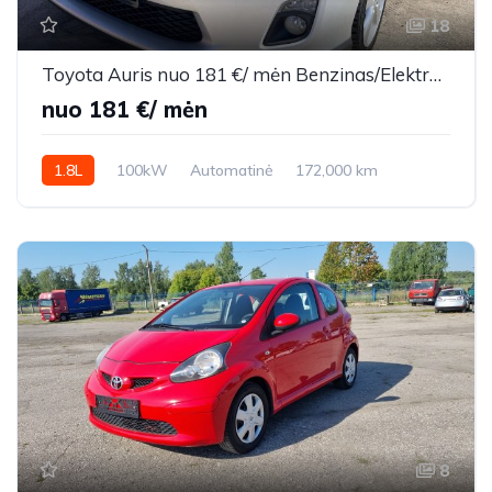
18
Toyota Auris nuo 181 €/ mėn Benzinas/Elektra 2011m. Hečbekas Automatinė
nuo 181 €/ mėn
1.8L
100kW
Automatinė
172,000 km
2011m.
8