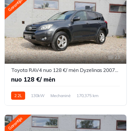
Garantija
23
Toyota RAV4 nuo 128 €/ mėn Dyzelinas 2007m. Visureigis Mechaninė
nuo 128 €/ mėn
2.2L
130kW
Mechaninė
170,375 km
2007m.
Garantija