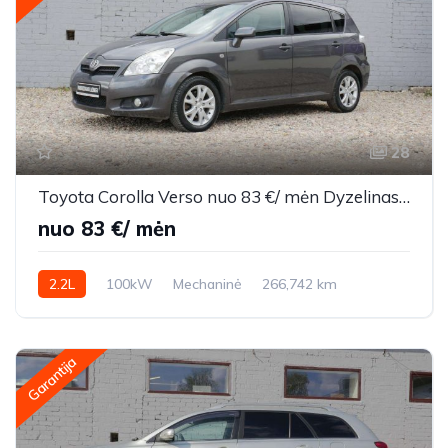
28
Toyota Corolla Verso nuo 83 €/ mėn Dyzelinas 2009m. Vienatūris Mechaninė
nuo 83 €/ mėn
2.2L
100kW
Mechaninė
266,742 km
2009m.
Garantija