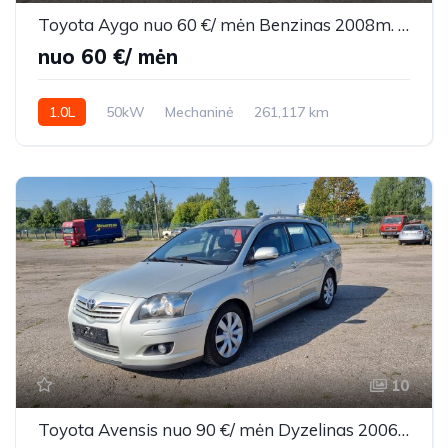
Toyota Aygo nuo 60 €/ mėn Benzinas 2008m. Hečbekas Mechaninė
nuo 60 €/ mėn
1.0L
50kW
Mechaninė
261,117 km
2008m.
10
Toyota Avensis nuo 90 €/ mėn Dyzelinas 2006m. Universalas Mechaninė