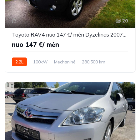
20
Toyota RAV4 nuo 147 €/ mėn Dyzelinas 2007m. Visureigis Mechaninė
nuo 147 €/ mėn
2.2L
100kW
Mechaninė
280,500 km
2007m.