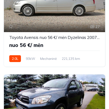
27
Toyota Avensis nuo 56 €/ mėn Dyzelinas 2007m. Universalas Mechaninė
nuo 56 €/ mėn
2.0L
93kW
Mechaninė
221,135 km
2007m.