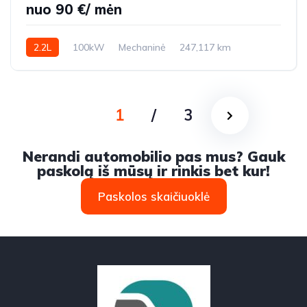
nuo 90 €/ mėn
2.2L
100kW
Mechaninė
247,117 km
2006m.
1
/
3
Nerandi automobilio pas mus? Gauk
paskolą iš mūsų ir rinkis bet kur!
Paskolos skaičiuoklė