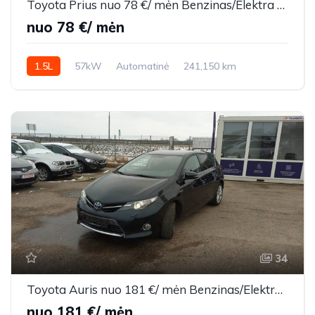
Toyota Prius nuo 78 €/ mėn Benzinas/Elektra 2004m. Hečbekas Automatinė
nuo 78 €/ mėn
1.5L
57kW
Automatinė
241,150 km
2004m.
34
Toyota Auris nuo 181 €/ mėn Benzinas/Elektra 2013m. Hečbekas Automatinė
nuo 181 €/ mėn