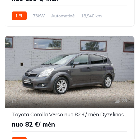
1.8L
73kW
Automatinė
18,940 km
2013m.
28
Toyota Corolla Verso nuo 82 €/ mėn Dyzelinas 2009m. Vienatūris Mechaninė
nuo 82 €/ mėn