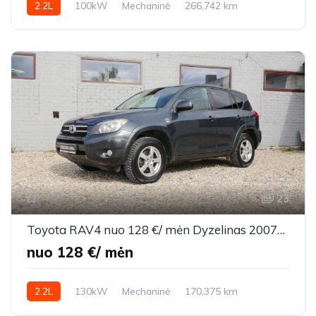
2.2L
100kW
Mechaninė
266,742 km
2009m.
23
Toyota RAV4 nuo 128 €/ mėn Dyzelinas 2007m. Visureigis Mechaninė
nuo 128 €/ mėn
2.2L
130kW
Mechaninė
170,375 km
2007m.