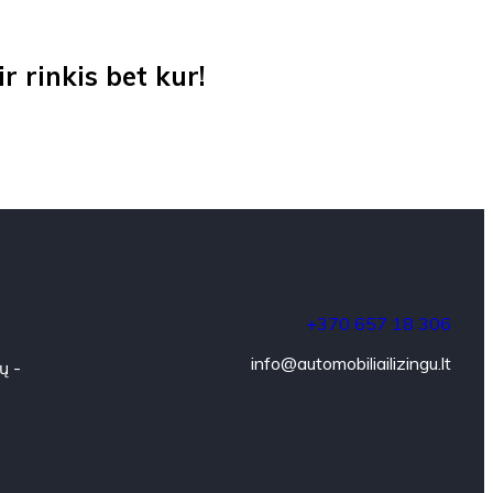
 rinkis bet kur!
+370 657 18 306
info@automobiliailizingu.lt
ų -