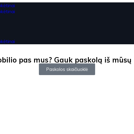
ilio pas mus? Gauk paskolą iš mūsų ir
Paskolos skaičiuoklė