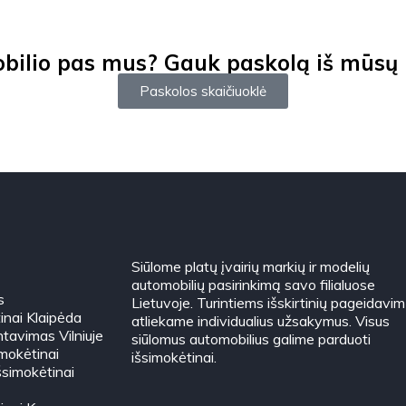
ilio pas mus? Gauk paskolą iš mūsų ir
Paskolos skaičiuoklė
Siūlome platų įvairių markių ir modelių
automobilių pasirinkimą savo filialuose
s
Lietuvoje. Turintiems išskirtinių pageidavim
inai Klaipėda
atliekame individualius užsakymus. Visus
tavimas Vilniuje
siūlomus automobilius galime parduoti
imokėtinai
išsimokėtinai.
šsimokėtinai