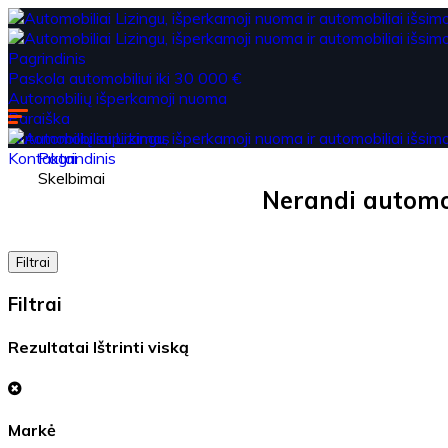
Pagrindinis
Paskola automobiliui iki 30 000 €
Automobilių išperkamoji nuoma
Paraiška
Automobilių supirkimas
Kontaktai
Pagrindinis
Skelbimai
Nerandi automob
Filtrai
Filtrai
Rezultatai
Ištrinti viską
Markė