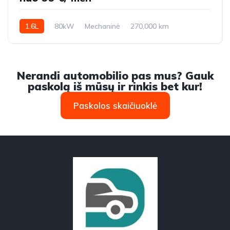
1.6L
80kW
Mechaninė
270,000 km
2010m.
Nerandi automobilio pas mus? Gauk
paskolą iš mūsų ir rinkis bet kur!
Paskolos skaičiuoklė