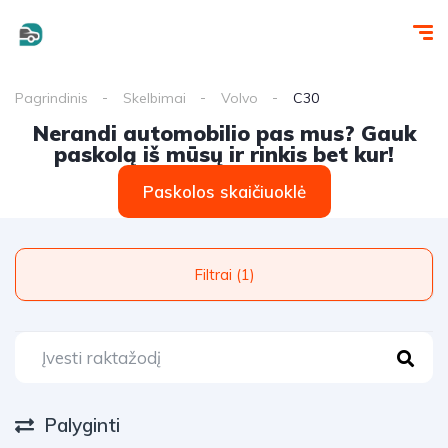
Pagrindinis
Skelbimai
Volvo
C30
Nerandi automobilio pas mus? Gauk
paskolą iš mūsų ir rinkis bet kur!
Paskolos skaičiuoklė
Filtrai (1)
Palyginti