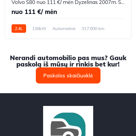
Volvo S80 nuo 111 €/ mėn Dyzelinas 2007m. Sedanas Automatinė
nuo 111 €/ mėn
2.4L
136kW
Automatinė
317,000 km
2007m.
Nerandi automobilio pas mus? Gauk
paskolą iš mūsų ir rinkis bet kur!
Paskolos skaičiuoklė