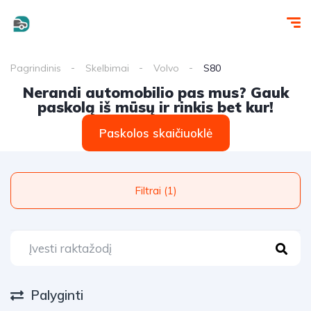
Pagrindinis
Skelbimai
Volvo
S80
Nerandi automobilio pas mus? Gauk
paskolą iš mūsų ir rinkis bet kur!
Paskolos skaičiuoklė
Filtrai (1)
Palyginti