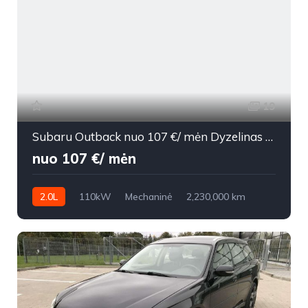
19
Subaru Outback nuo 107 €/ mėn Dyzelinas 2011m. Universalas Mechaninė
nuo 107 €/ mėn
2.0L
110kW
Mechaninė
2,230,000 km
2011m.