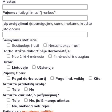
Miestas
Pajamos
(atlyginimas "į rankas")
Įsipareigojimai
(įsipareigojimų suma mokama kredito
įstaigoms)
Šeimyninis statusas:
Susituokęs (-usi)
Nesusituokęs (-usi)
Darbo stažas dabartinėje darbovietėje:
Nuo 1 iki 4 mėnesio
4 mėnesiai ir daugiau
Dirbu:
Lietuvoje
Užsienyje
Pajamų tipas:
Pagal darbo sutartį
Pagal ind. veiklą
Kita
Ar turite pradelstų skolų?
Taip
Ne
Ar turite vairuotojo pažymėjimą?
Taip
Ne, jis iš manęs atimtas
Ne, niekada neturėjau
Sutinku su
privatumo politika
.