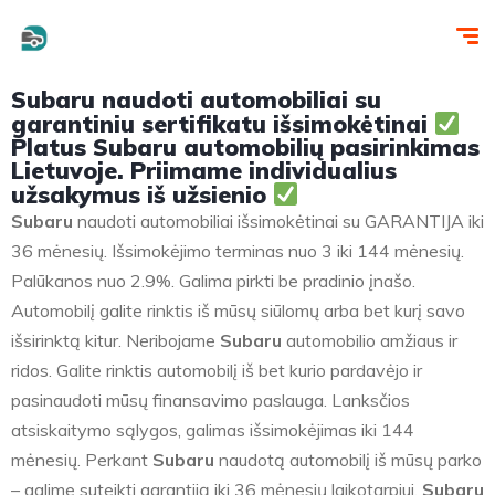
Subaru naudoti automobiliai su
garantiniu sertifikatu išsimokėtinai
Platus Subaru automobilių pasirinkimas
Lietuvoje. Priimame individualius
užsakymus iš užsienio
Subaru
naudoti automobiliai išsimokėtinai su GARANTIJA iki
36 mėnesių. Išsimokėjimo terminas nuo 3 iki 144 mėnesių.
Palūkanos nuo 2.9%. Galima pirkti be pradinio įnašo.
Automobilį galite rinktis iš mūsų siūlomų arba bet kurį savo
išsirinktą kitur. Neribojame
Subaru
automobilio amžiaus ir
ridos. Galite rinktis automobilį iš bet kurio pardavėjo ir
pasinaudoti mūsų finansavimo paslauga. Lanksčios
atsiskaitymo sąlygos, galimas išsimokėjimas iki 144
mėnesių. Perkant
Subaru
naudotą automobilį iš mūsų parko
– galime suteikti garantiją iki 36 mėnesių laikotarpiui.
Subaru