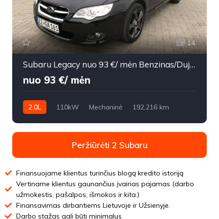
14
Subaru Legacy nuo 93 €/ mėn Benzinas/Dujos 2008m. Universalas Mechaninė
nuo 93 €/ mėn
2.0L
110kW
Mechaninė
192,216 km
2008m.
Peržiūrėti 2 Subaru
Finansuojame klientus turinčius blogą kredito istoriją
Vertiname klientus gaunančius įvairias pajamas (darbo
užmokestis, pašalpos, išmokos ir kita.)
Finansavimas dirbantiems Lietuvoje ir Užsienyje.
Darbo stažas gali būti minimalus