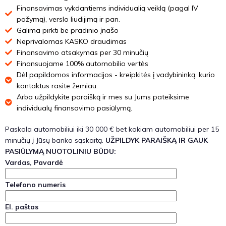
Finansavimas vykdantiems individualią veiklą (pagal IV
pažymą), verslo liudijimą ir pan.
Galima pirkti be pradinio įnašo
Neprivalomas KASKO draudimas
Finansavimo atsakymas per 30 minučių
Finansuojame 100% automobilio vertės
Dėl papildomos informacijos - kreipkitės į vadybininką, kurio
kontaktus rasite žemiau.
Arba užpildykite paraišką ir mes su Jums pateiksime
individualų finansavimo pasiūlymą.
Paskola automobiliui iki 30 000 € bet kokiam automobiliui per 15
minučių į Jūsų banko sąskaitą.
UŽPILDYK PARAIŠKĄ IR GAUK
PASIŪLYMĄ NUOTOLINIU BŪDU:
Vardas, Pavardė
Telefono numeris
El. paštas