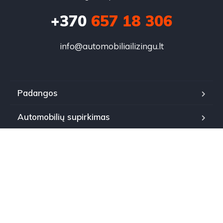
+370
657 18 306
info@automobiliailizingu.lt
Padangos
Automobilių supirkimas
Automobiliai išsimokėtinai Klaipėda
Oro kondicionierių montavimas Vilniuje
Pigūs automobiliai išsimokėtinai
Naudoti automobiliai išsimokėtinai