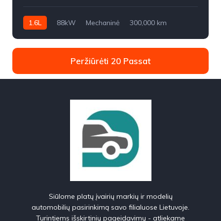
1.6L
88kW
Mechaninė
300,000 km
2018m.
Peržiūrėti 20 Passat
Siūlome platų įvairių markių ir modelių
automobilių pasirinkimą savo filialuose Lietuvoje.
Turintiems išskirtinių pageidavimų - atliekame