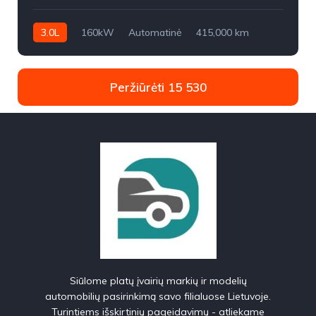
3.0L
160kW
Automatinė
415,000 km
2005m.
Peržiūrėti 15 530
Siūlome platų įvairių markių ir modelių
automobilių pasirinkimą savo filialuose Lietuvoje.
Turintiems išskirtinių pageidavimų - atliekame