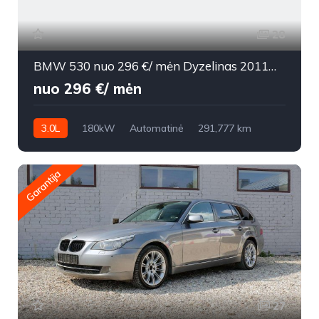
28
BMW 530 nuo 296 €/ mėn Dyzelinas 2011m. Universalas Automatinė
nuo 296 €/ mėn
3.0L
180kW
Automatinė
291,777 km
2011m.
Garantija
27