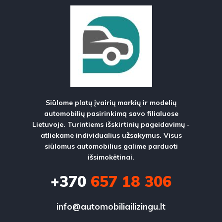
Siūlome platų įvairių markių ir modelių
automobilių pasirinkimą savo filialuose
Lietuvoje. Turintiems išskirtinių pageidavimų -
atliekame individualius užsakymus. Visus
siūlomus automobilius galime parduoti
išsimokėtinai.
+370
657 18 306
info@automobiliailizingu.lt