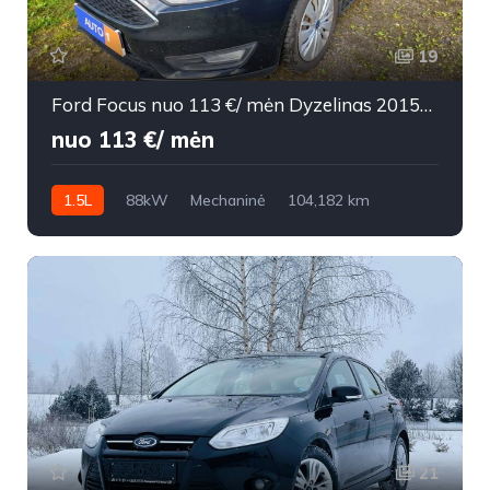
19
Ford Focus nuo 113 €/ mėn Dyzelinas 2015m. Universalas Mechaninė
nuo 113 €/ mėn
1.5L
88kW
Mechaninė
104,182 km
2015m.
21