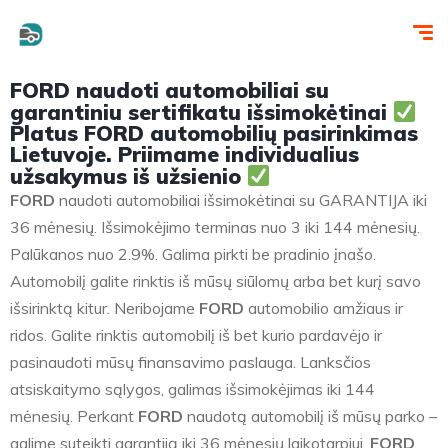
FORD naudoti automobiliai su
garantiniu sertifikatu išsimokėtinai
Platus FORD automobilių pasirinkimas
Lietuvoje. Priimame individualius
užsakymus iš užsienio
FORD
naudoti automobiliai išsimokėtinai su GARANTIJA iki
36 mėnesių. Išsimokėjimo terminas nuo 3 iki 144 mėnesių.
Palūkanos nuo 2.9%. Galima pirkti be pradinio įnašo.
Automobilį galite rinktis iš mūsų siūlomų arba bet kurį savo
išsirinktą kitur. Neribojame
FORD
automobilio amžiaus ir
ridos. Galite rinktis automobilį iš bet kurio pardavėjo ir
pasinaudoti mūsų finansavimo paslauga. Lanksčios
atsiskaitymo sąlygos, galimas išsimokėjimas iki 144
mėnesių. Perkant
FORD
naudotą automobilį iš mūsų parko –
galime suteikti garantiją iki 36 mėnesių laikotarpiui.
FORD