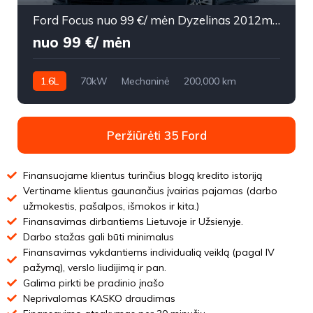
Ford Focus nuo 99 €/ mėn Dyzelinas 2012m. Hečbekas Mechaninė
nuo 99 €/ mėn
1.6L
70kW
Mechaninė
200,000 km
2012m.
Peržiūrėti 35 Ford
Finansuojame klientus turinčius blogą kredito istoriją
Vertiname klientus gaunančius įvairias pajamas (darbo
užmokestis, pašalpos, išmokos ir kita.)
Finansavimas dirbantiems Lietuvoje ir Užsienyje.
Darbo stažas gali būti minimalus
Finansavimas vykdantiems individualią veiklą (pagal IV
pažymą), verslo liudijimą ir pan.
Galima pirkti be pradinio įnašo
Neprivalomas KASKO draudimas