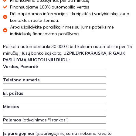
Finansavimo atsakymas per 30 minučių
Finansuojame 100% automobilio vertės
Dėl papildomos informacijos - kreipkitės į vadybininką, kurio
kontaktus rasite žemiau.
Arba užpildykite paraišką ir mes su Jums pateiksime
individualų finansavimo pasiūlymą.
Paskola automobiliui iki 30 000 € bet kokiam automobiliui per 15
minučių į Jūsų banko sąskaitą.
UŽPILDYK PARAIŠKĄ IR GAUK
PASIŪLYMĄ NUOTOLINIU BŪDU:
Vardas, Pavardė
Telefono numeris
El. paštas
Miestas
Pajamos
(atlyginimas "į rankas")
Įsipareigojimai
(įsipareigojimų suma mokama kredito