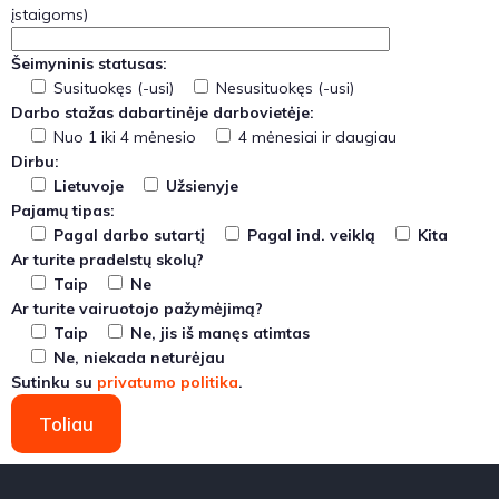
įstaigoms)
Šeimyninis statusas:
Susituokęs (-usi)
Nesusituokęs (-usi)
Darbo stažas dabartinėje darbovietėje:
Nuo 1 iki 4 mėnesio
4 mėnesiai ir daugiau
Dirbu:
Lietuvoje
Užsienyje
Pajamų tipas:
Pagal darbo sutartį
Pagal ind. veiklą
Kita
Ar turite pradelstų skolų?
Taip
Ne
Ar turite vairuotojo pažymėjimą?
Taip
Ne, jis iš manęs atimtas
Ne, niekada neturėjau
Sutinku su
privatumo politika
.
Toliau