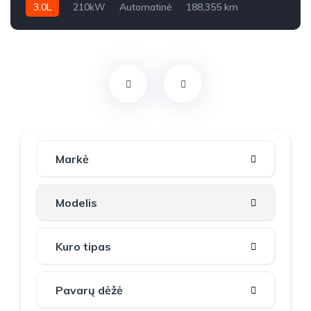
3.0L
210kW
Automatinė
188,355 km
2021m.