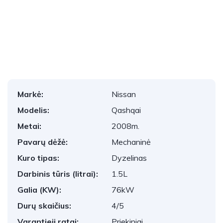
1
/
28
Markė:
Nissan
Modelis:
Qashqai
Metai:
2008m.
Pavarų dėžė:
Mechaninė
Kuro tipas:
Dyzelinas
Darbinis tūris (litrai):
1.5L
Galia (KW):
76kW
Durų skaičius:
4/5
Varantieji ratai:
Priekiniai