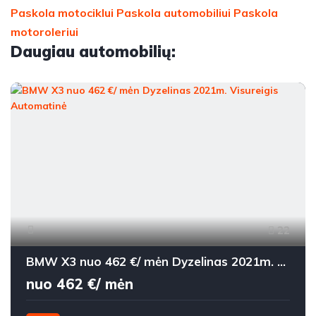
Paskola motociklui
Paskola automobiliui
Paskola
motoroleriui
Daugiau automobilių:
22
BMW X3 nuo 462 €/ mėn Dyzelinas 2021m. Visureigis Automatinė
nuo 462 €/ mėn