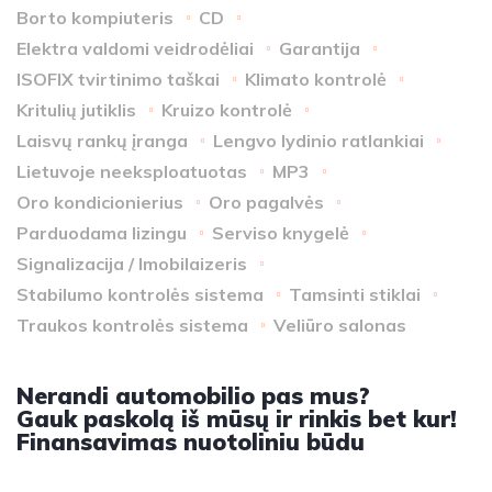
Borto kompiuteris
CD
Elektra valdomi veidrodėliai
Garantija
ISOFIX tvirtinimo taškai
Klimato kontrolė
Kritulių jutiklis
Kruizo kontrolė
Laisvų rankų įranga
Lengvo lydinio ratlankiai
Lietuvoje neeksploatuotas
MP3
Oro kondicionierius
Oro pagalvės
Parduodama lizingu
Serviso knygelė
Signalizacija / Imobilaizeris
Stabilumo kontrolės sistema
Tamsinti stiklai
Traukos kontrolės sistema
Veliūro salonas
Nerandi automobilio pas mus?
Gauk paskolą iš mūsų ir rinkis bet kur!
Finansavimas nuotoliniu būdu