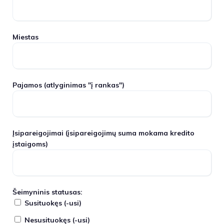
Miestas
Pajamos
(atlyginimas "į rankas")
Įsipareigojimai
(įsipareigojimų suma mokama kredito
įstaigoms)
Šeimyninis statusas:
Susituokęs (-usi)
Nesusituokęs (-usi)