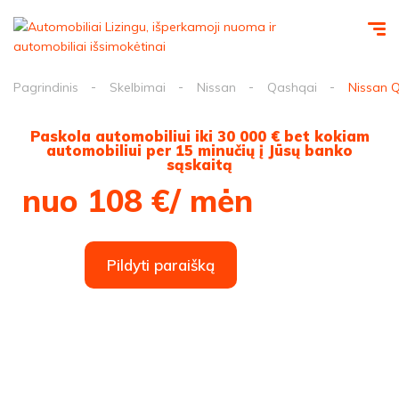
Pagrindinis
Skelbimai
Nissan
Qashqai
Nissan Q
Paskola automobiliui iki 30 000 € bet kokiam
automobiliui per 15 minučių į Jūsų banko
sąskaitą
nuo 108 €/ mėn
Pildyti paraišką