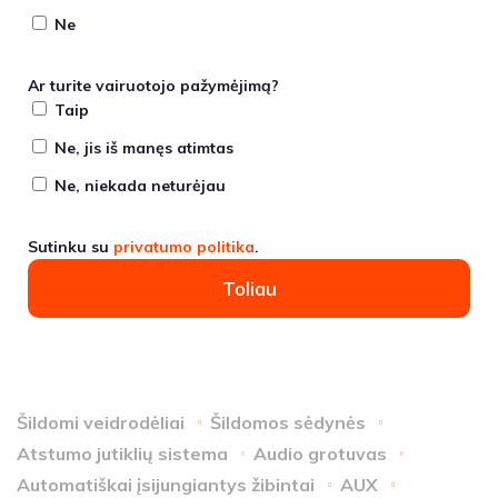
Ne
Ar turite vairuotojo pažymėjimą?
Taip
Ne, jis iš manęs atimtas
Ne, niekada neturėjau
Sutinku su
privatumo politika
.
Toliau
Šildomi veidrodėliai
Šildomos sėdynės
Atstumo jutiklių sistema
Audio grotuvas
Automatiškai įsijungiantys žibintai
AUX