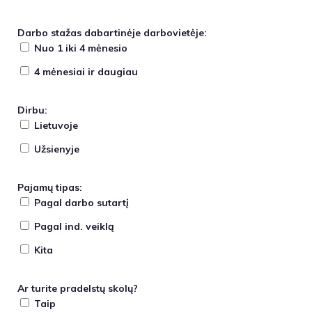
Darbo stažas dabartinėje darbovietėje:
Nuo 1 iki 4 mėnesio
4 mėnesiai ir daugiau
Dirbu:
Lietuvoje
Užsienyje
Pajamų tipas:
Pagal darbo sutartį
Pagal ind. veiklą
Kita
Ar turite pradelstų skolų?
Taip