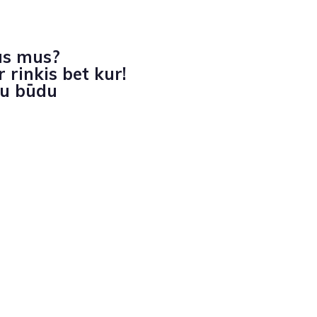
as mus?
 rinkis bet kur!
iu būdu