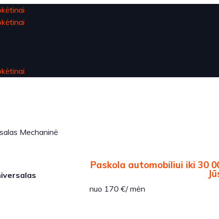
rsalas Mechaninė
Paskola automobiliui iki 30 0
Jū
iversalas
nuo 170 €/ mėn