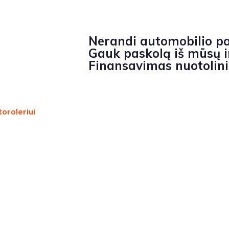
Nerandi automobilio p
Gauk paskolą iš mūsų ir
Finansavimas nuotolin
oroleriui