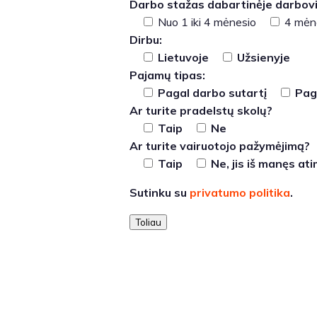
Darbo stažas dabartinėje darbovi
Nuo 1 iki 4 mėnesio
4 mėne
Dirbu:
Lietuvoje
Užsienyje
Pajamų tipas:
Pagal darbo sutartį
Paga
Ar turite pradelstų skolų?
Taip
Ne
Ar turite vairuotojo pažymėjimą?
Taip
Ne, jis iš manęs at
Sutinku su
privatumo politika
.
Toliau