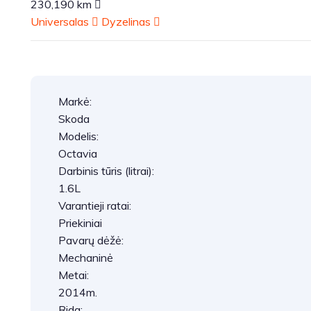
230,190 km
Universalas
Dyzelinas
Markė:
Skoda
Modelis:
Octavia
Darbinis tūris (litrai):
1.6L
Varantieji ratai:
Priekiniai
Pavarų dėžė:
Mechaninė
Metai:
2014m.
Rida: