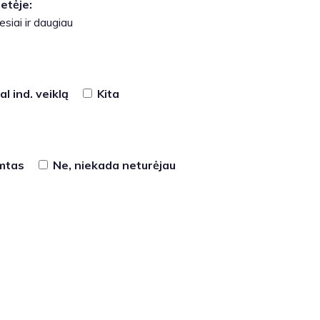
etėje:
siai ir daugiau
l ind. veiklą
Kita
imtas
Ne, niekada neturėjau