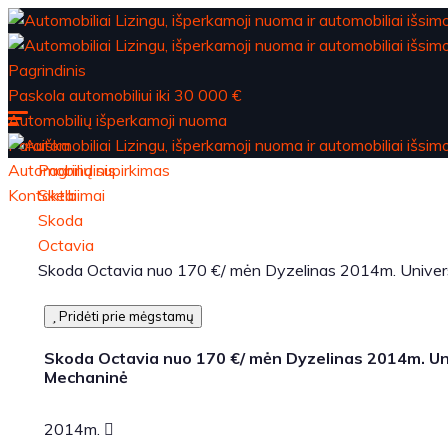
Pagrindinis
Paskola automobiliui iki 30 000 €
Automobilių išperkamoji nuoma
Paraiška
Automobilių supirkimas
Pagrindinis
Kontaktai
Skelbimai
Skoda
Octavia
Skoda Octavia nuo 170 €/ mėn Dyzelinas 2014m. Unive
Pridėti prie mėgstamų
Skoda Octavia nuo 170 €/ mėn Dyzelinas 2014m. Un
Mechaninė
2014m.