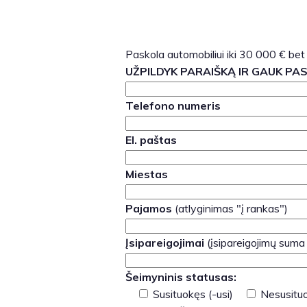
Paskola automobiliui iki 30 000 € bet
UŽPILDYK PARAIŠKĄ IR GAUK PA
Telefono numeris
El. paštas
Miestas
Pajamos
(atlyginimas "į rankas")
Įsipareigojimai
(įsipareigojimų suma
Šeimyninis statusas:
Susituokęs (-usi)
Nesusituo