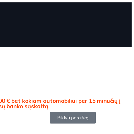
00 € bet kokiam automobiliui per 15 minučių į
sų banko sąskaitą
Pildyti paraišką