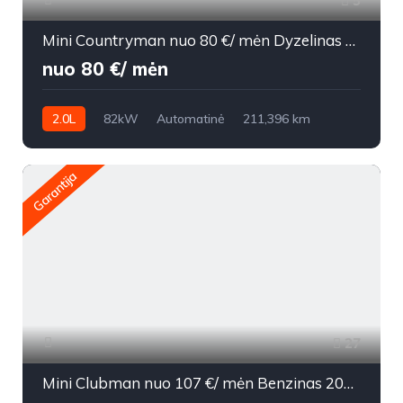
5
Mini Countryman nuo 80 €/ mėn Dyzelinas 2011m. Visureigis Automatinė
nuo 80 €/ mėn
2.0L
82kW
Automatinė
211,396 km
2011m.
Garantija
27
Mini Clubman nuo 107 €/ mėn Benzinas 2008m. Hečbekas Mechaninė