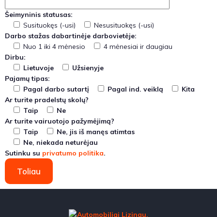
Šeimyninis statusas:
Susituokęs (-usi)
Nesusituokęs (-usi)
Darbo stažas dabartinėje darbovietėje:
Nuo 1 iki 4 mėnesio
4 mėnesiai ir daugiau
Dirbu:
Lietuvoje
Užsienyje
Pajamų tipas:
Pagal darbo sutartį
Pagal ind. veiklą
Kita
Ar turite pradelstų skolų?
Taip
Ne
Ar turite vairuotojo pažymėjimą?
Taip
Ne, jis iš manęs atimtas
Ne, niekada neturėjau
Sutinku su
privatumo politika
.
Toliau