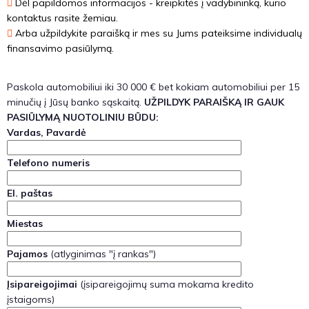
Dėl papildomos informacijos - kreipkitės į vadybininką, kurio
kontaktus rasite žemiau.
Arba užpildykite paraišką ir mes su Jums pateiksime individualų
finansavimo pasiūlymą.
Paskola automobiliui iki 30 000 € bet kokiam automobiliui per 15
minučių į Jūsų banko sąskaitą.
UŽPILDYK PARAIŠKĄ IR GAUK
PASIŪLYMĄ NUOTOLINIU BŪDU:
Vardas, Pavardė
Telefono numeris
El. paštas
Miestas
Pajamos
(atlyginimas "į rankas")
Įsipareigojimai
(įsipareigojimų suma mokama kredito
įstaigoms)