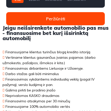
2008m.
Peržiūrėti
Jeigu neišsirenkate automobilio pas mus
- finansuosime bet kurį išsirinktą
automobilį
Finansuojame klientus turinčius blogą kredito istoriją
Vertiname klientus gaunančius įvairias pajamas (darbo
užmokestis, pašalpos, išmokos ir kita.)
Finansavimas dirbantiems Lietuvoje ir Užsienyje.
Darbo stažas gali būti minimalus
Finansavimas vykdantiems individualią veiklą (pagal IV
pažymą), verslo liudijimą ir pan.
Galima pirkti be pradinio įnašo
Neprivalomas KASKO draudimas
Finansavimo atsakymas per 30 minučių
Finansuojame 100% automobilio vertės