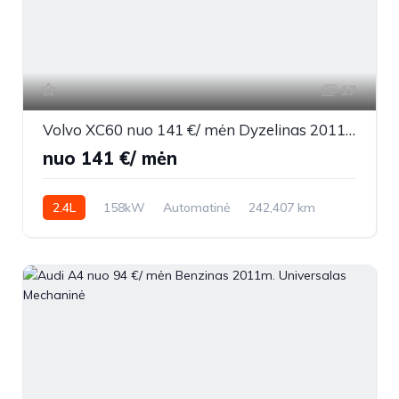
17
Volvo XC60 nuo 141 €/ mėn Dyzelinas 2011m. Visureigis Automatinė
nuo 141 €/ mėn
2.4L
158kW
Automatinė
242,407 km
2011m.