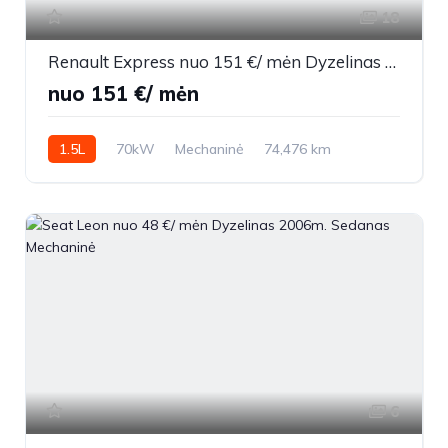
18
Renault Express nuo 151 €/ mėn Dyzelinas 2022m. Other Mechaninė
nuo 151 €/ mėn
1.5L
70kW
Mechaninė
74,476 km
2022m.
6