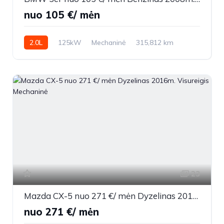
nuo 105 €/ mėn
2.0L
125kW
Mechaninė
315,812 km
2008m.
23
Mazda CX-5 nuo 271 €/ mėn Dyzelinas 2016m. Visureigis Mechaninė
nuo 271 €/ mėn