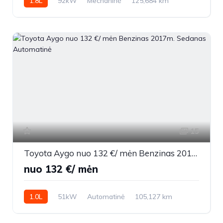
1.8L
92kW
Mechaninė
125,684 km
2004m.
15
Toyota Aygo nuo 132 €/ mėn Benzinas 2017m. Sedanas Automatinė
nuo 132 €/ mėn
1.0L
51kW
Automatinė
105,127 km
2017m.