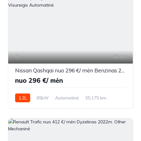
14
Nissan Qashqai nuo 296 €/ mėn Benzinas 2018m. Visureigis Automatinė
nuo 296 €/ mėn
1.2L
85kW
Automatinė
55,175 km
2018m.