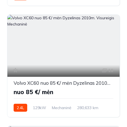
2019m.
16
Volvo XC60 nuo 85 €/ mėn Dyzelinas 2010m. Visureigis Mechaninė
nuo 85 €/ mėn
2.4L
129kW
Mechaninė
280,633 km
2010m.