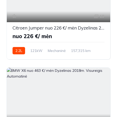
19
Citroen Jumper nuo 226 €/ mėn Dyzelinas 2021m. Komercinis Mechaninė
nuo 226 €/ mėn
2.2L
121kW
Mechaninė
157,315 km
2021m.