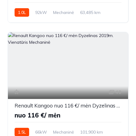
1.0L
92kW
Mechaninė
63,485 km
2017m.
40
Renault Kangoo nuo 116 €/ mėn Dyzelinas 2019m. Vienatūris Mechaninė
nuo 116 €/ mėn
1.5L
66kW
Mechaninė
101,900 km