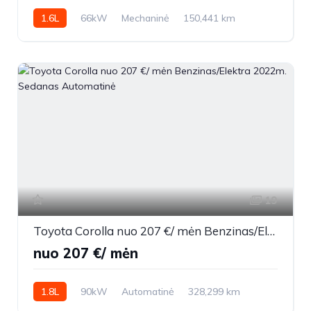
1.6L
66kW
Mechaninė
150,441 km
2010m.
19
Toyota Corolla nuo 207 €/ mėn Benzinas/Elektra 2022m. Sedanas Automatinė
nuo 207 €/ mėn
1.8L
90kW
Automatinė
328,299 km
2022m.