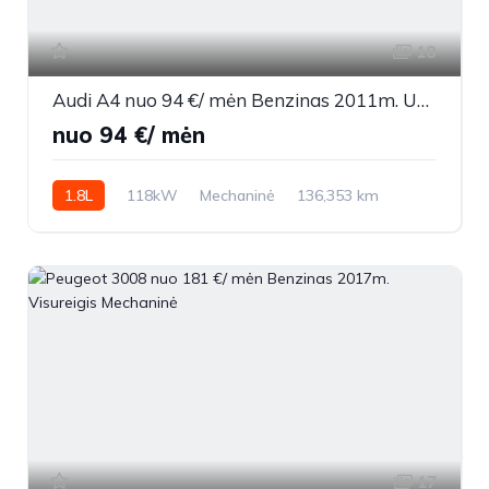
18
Audi A4 nuo 94 €/ mėn Benzinas 2011m. Universalas Mechaninė
nuo 94 €/ mėn
1.8L
118kW
Mechaninė
136,353 km
2011m.
17