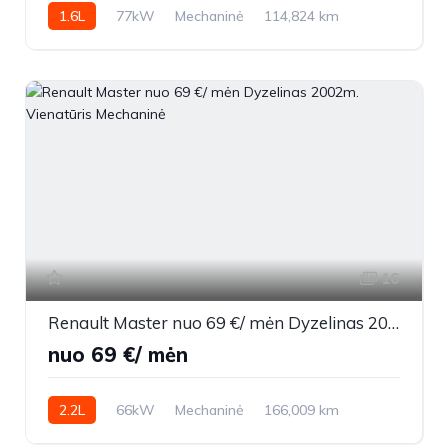
1.6L
77kW
Mechaninė
114,824 km
2009m.
16
Renault Master nuo 69 €/ mėn Dyzelinas 2002m. Vienatūris Mechaninė
nuo 69 €/ mėn
2.2L
66kW
Mechaninė
166,009 km
2002m.