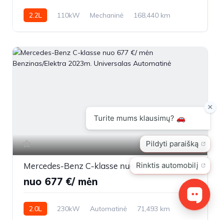
2.2L
110kW
Mechaninė
168,440 km
2016m.
22
Mercedes-Benz C-klasse nuo 677 €/ mėn Benzinas/Elektra 2023m. Universalas Automatinė
nuo 677 €/ mėn
2.0L
230kW
Automatinė
71,493 km