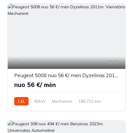
16
Peugeot 5008 nuo 56 €/ mėn Dyzelinas 2011m. Vienatūris Mechaninė
nuo 56 €/ mėn
1.6L
82kW
Mechaninė
186,722 km
2011m.