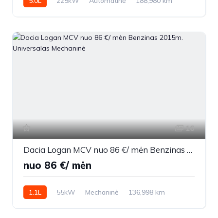
5.0L
225kW
Automatinė
188,980 km
1999m.
16
Dacia Logan MCV nuo 86 €/ mėn Benzinas 2015m. Universalas Mechaninė
nuo 86 €/ mėn
1.1L
55kW
Mechaninė
136,998 km
2015m.