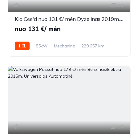
23
Kia Cee'd nuo 131 €/ mėn Dyzelinas 2019m. Universalas Mechaninė
nuo 131 €/ mėn
1.6L
85kW
Mechaninė
229,657 km
2019m.
16