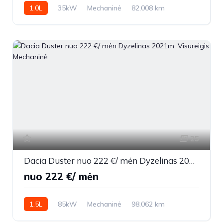
1.0L
35kW
Mechaninė
82,008 km
2001m.
25
Dacia Duster nuo 222 €/ mėn Dyzelinas 2021m. Visureigis Mechaninė
nuo 222 €/ mėn
1.5L
85kW
Mechaninė
98,062 km
2021m.