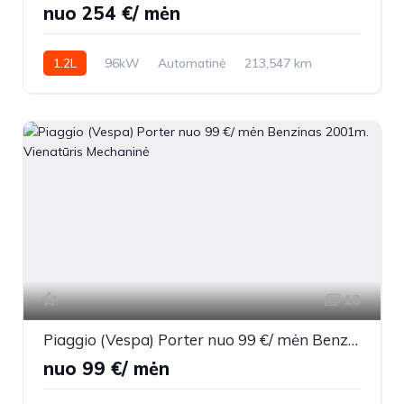
nuo 254 €/ mėn
1.2L
96kW
Automatinė
213,547 km
2022m.
18
Piaggio (Vespa) Porter nuo 99 €/ mėn Benzinas 2001m. Vienatūris Mechaninė
nuo 99 €/ mėn