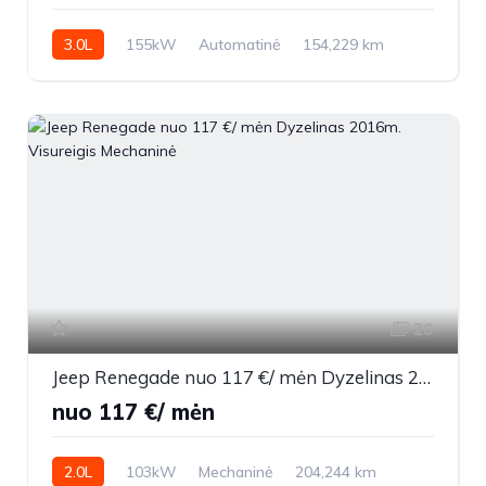
3.0L
155kW
Automatinė
154,229 km
2013m.
20
Jeep Renegade nuo 117 €/ mėn Dyzelinas 2016m. Visureigis Mechaninė
nuo 117 €/ mėn
2.0L
103kW
Mechaninė
204,244 km