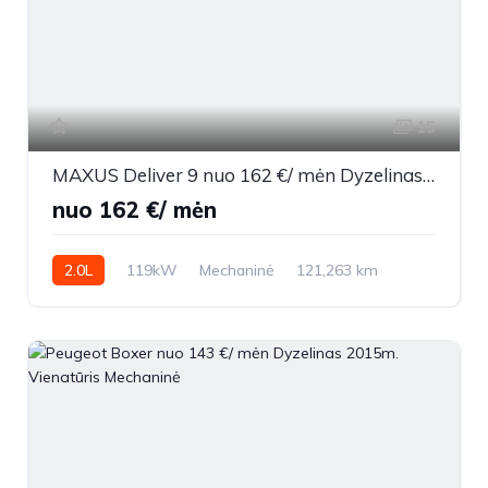
15
MAXUS Deliver 9 nuo 162 €/ mėn Dyzelinas 2021m. Vienatūris Mechaninė
nuo 162 €/ mėn
2.0L
119kW
Mechaninė
121,263 km
2021m.