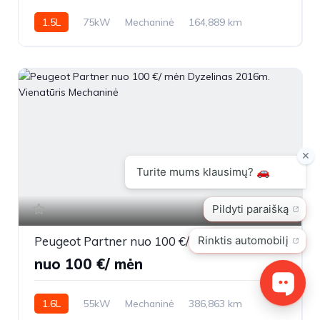
1.5L
75kW
Mechaninė
164,889 km
2021m.
26
Peugeot Partner nuo 100 €/ mėn Dyzelinas 2016m. Vienatūris Mechaninė
nuo 100 €/ mėn
1.6L
55kW
Mechaninė
386,863 km