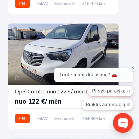
1.5L
75kW
Mechaninė
218,816 km
2021m.
17
Opel Combo nuo 122 €/ mėn Dyzelinas 2021m. Other Mechaninė
nuo 122 €/ mėn
1.5L
75kW
Mechaninė
164,889 km
2021m.