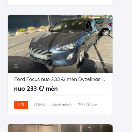
2017m.
21
Ford Focus nuo 233 €/ mėn Dyzelinas 2021m. Universalas Mechaninė
nuo 233 €/ mėn
1.5L
88kW
Mechaninė
79,168 km
2021m.