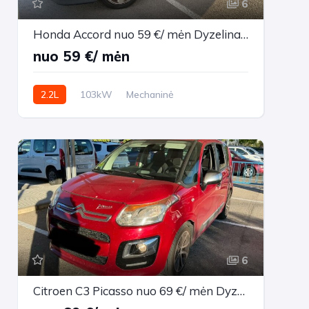
6
Honda Accord nuo 59 €/ mėn Dyzelinas 2007m. Sedanas Mechaninė
nuo 59 €/ mėn
2.2L
103kW
Mechaninė
327,688 km
2007m.
6
Citroen C3 Picasso nuo 69 €/ mėn Dyzelinas 2014m. Vienatūris Mechaninė