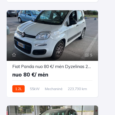
204,244 km
2016m.
5
Fiat Panda nuo 80 €/ mėn Dyzelinas 2014m. Sedanas Mechaninė
nuo 80 €/ mėn
1.2L
55kW
Mechaninė
223,730 km
2014m.