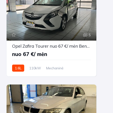
5
Opel Zafira Tourer nuo 67 €/ mėn Benzinas 2014m. Vienatūris Mechaninė
nuo 67 €/ mėn
1.6L
110kW
Mechaninė
176,178 km
2014m.