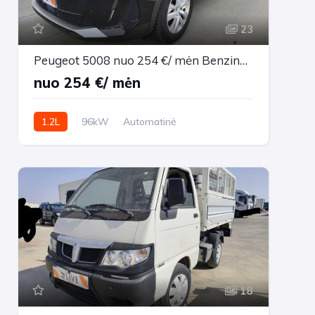
23
Peugeot 5008 nuo 254 €/ mėn Benzinas 2022m. Visureigis Automatinė
nuo 254 €/ mėn
1.2L
96kW
Automatinė
213,547 km
2022m.
18