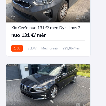
23
Kia Cee'd nuo 131 €/ mėn Dyzelinas 2019m. Universalas Mechaninė
nuo 131 €/ mėn
1.6L
85kW
Mechaninė
229,657 km
2019m.
16