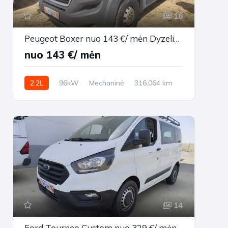
16
Peugeot Boxer nuo 143 €/ mėn Dyzelinas 2015m. Vienatūris Mechaninė
nuo 143 €/ mėn
2.2L
96kW
Mechaninė
316,064 km
2015m.
14
Ford Tourneo Custom nuo 329 €/ mėn Dyzelinas 2021m. Universalas Mechaninė