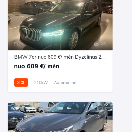
26
BMW 7er nuo 609 €/ mėn Dyzelinas 2020m. Sedanas Automatinė
nuo 609 €/ mėn
3.0L
210kW
Automatinė
199,642 km
2020m.