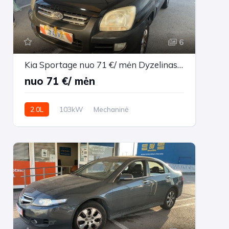
6
Kia Sportage nuo 71 €/ mėn Dyzelinas 2007m. Visureigis Mechaninė
nuo 71 €/ mėn
2.0L
103kW
Mechaninė
178,988 km
2007m.