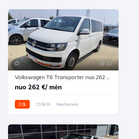
13
Volkswagen T6 Transporter nuo 262 €/ mėn Dyzelinas 2016m. Vienatūris Mechaninė
nuo 262 €/ mėn
2.0L
110kW
Mechaninė
355,304 km
2016m.