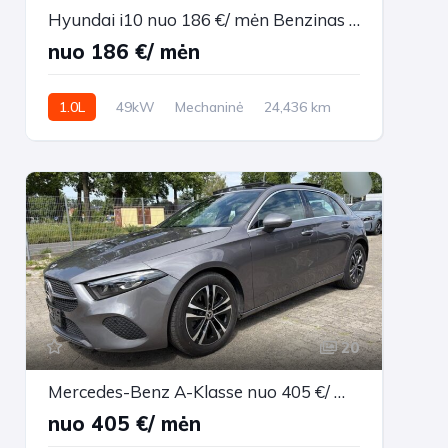
Hyundai i10 nuo 186 €/ mėn Benzinas 2022m. Sedanas Mechaninė
nuo 186 €/ mėn
1.0L
49kW
Mechaninė
24,436 km
2022m.
20
Mercedes-Benz A-Klasse nuo 405 €/ mėn Benzinas 2023m. Sedanas Automatinė
nuo 405 €/ mėn