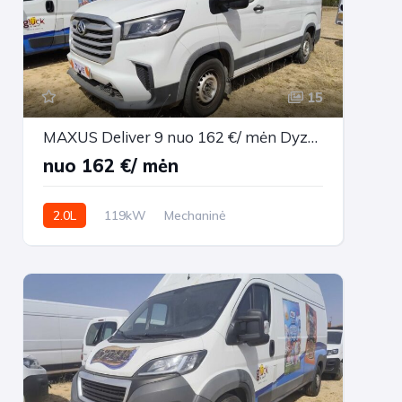
15
MAXUS Deliver 9 nuo 162 €/ mėn Dyzelinas 2021m. Vienatūris Mechaninė
nuo 162 €/ mėn
2.0L
119kW
Mechaninė
121,263 km
2021m.