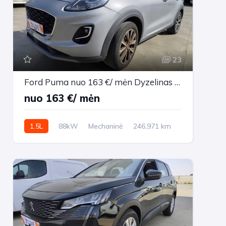
23
Ford Puma nuo 163 €/ mėn Dyzelinas 2021m. Visureigis Mechaninė
nuo 163 €/ mėn
1.5L
88kW
Mechaninė
246,971 km
2021m.