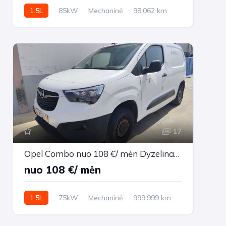
1.5L
85kW
Mechaninė
98,062 km
2021m.
17
Opel Combo nuo 108 €/ mėn Dyzelinas 2021m. Other Mechaninė
nuo 108 €/ mėn
1.5L
75kW
Mechaninė
999,999 km
2021m.