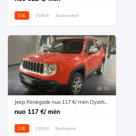
3.0L
155kW
Automatinė
154,229 km
2013m.
20
Jeep Renegade nuo 117 €/ mėn Dyzelinas 2016m. Visureigis Mechaninė
nuo 117 €/ mėn
2.0L
103kW
Mechaninė