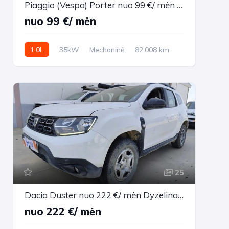
Piaggio (Vespa) Porter nuo 99 €/ mėn Benzinas 2001m. Vienatūris Mechaninė
nuo 99 €/ mėn
1.0L
35kW
Mechaninė
82,008 km
2001m.
25
Dacia Duster nuo 222 €/ mėn Dyzelinas 2021m. Visureigis Mechaninė
nuo 222 €/ mėn