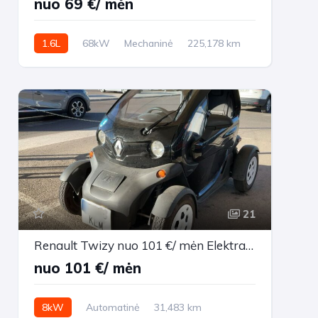
nuo 69 €/ mėn
1.6L
68kW
Mechaninė
225,178 km
2014m.
21
Renault Twizy nuo 101 €/ mėn Elektra 2017m. Other Automatinė
nuo 101 €/ mėn
8kW
Automatinė
31,483 km