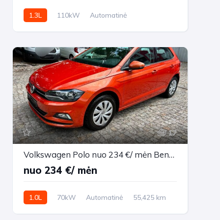
1.3L
110kW
Automatinė
30,485 km
2023m.
17
Volkswagen Polo nuo 234 €/ mėn Benzinas 2017m. Sedanas Automatinė
nuo 234 €/ mėn
1.0L
70kW
Automatinė
55,425 km
2017m.