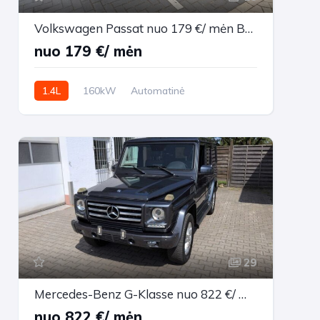
Volkswagen Passat nuo 179 €/ mėn Benzinas/Elektra 2015m. Universalas Automatinė
nuo 179 €/ mėn
1.4L
160kW
Automatinė
229,846 km
2015m.
29
Mercedes-Benz G-Klasse nuo 822 €/ mėn Dyzelinas 2013m. Visureigis Automatinė
nuo 822 €/ mėn