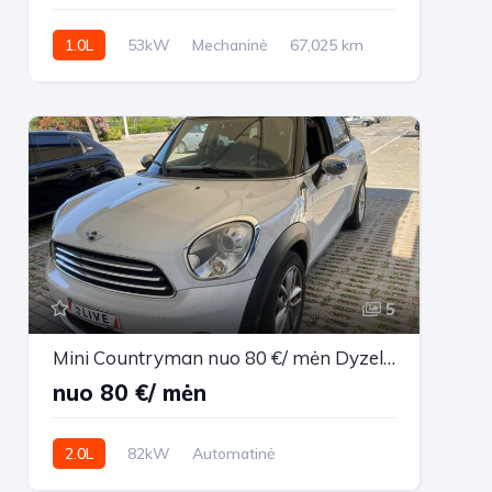
1.0L
53kW
Mechaninė
67,025 km
2021m.
5
Mini Countryman nuo 80 €/ mėn Dyzelinas 2011m. Visureigis Automatinė
nuo 80 €/ mėn
2.0L
82kW
Automatinė
211,396 km
2011m.