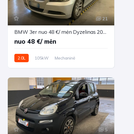
21
BMW 3er nuo 48 €/ mėn Dyzelinas 2007m. Sedanas Mechaninė
nuo 48 €/ mėn
2.0L
105kW
Mechaninė
311,210 km
2007m.
5