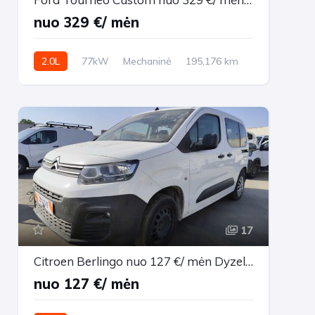
nuo 329 €/ mėn
2.0L
77kW
Mechaninė
195,176 km
2021m.
17
Citroen Berlingo nuo 127 €/ mėn Dyzelinas 2021m. Vienatūris Mechaninė
nuo 127 €/ mėn