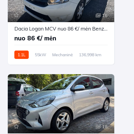
16
Dacia Logan MCV nuo 86 €/ mėn Benzinas 2015m. Universalas Mechaninė
nuo 86 €/ mėn
1.1L
55kW
Mechaninė
136,998 km
2015m.
18