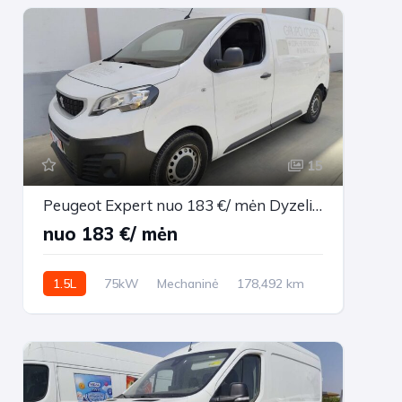
15
Peugeot Expert nuo 183 €/ mėn Dyzelinas 2021m. Vienatūris Mechaninė
nuo 183 €/ mėn
1.5L
75kW
Mechaninė
178,492 km
2021m.